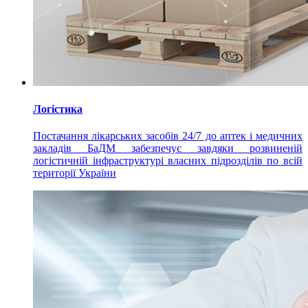
Логістика
Постачання лікарських засобів 24/7 до аптек і медичних
закладів БаДМ забезпечує завдяки розвиненій
логістичній інфраструктурі власних підрозділів по всій
території України