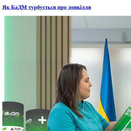
Як БаДМ турбується про довкілля