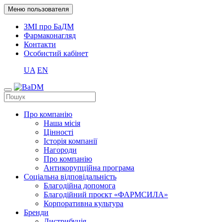
Меню пользователя
ЗМІ про БаДМ
Фармаконагляд
Контакти
Особистий кабінет
UA
EN
Про компанію
Наша місія
Цінності
Історія компанії
Нагороди
Про компанію
Антикорупційна програма
Соціальна відповідальність
Благодійна допомога
Благодійний проєкт «ФАРМСИЛА»
Корпоративна культура
Бренди
Дистрибуція