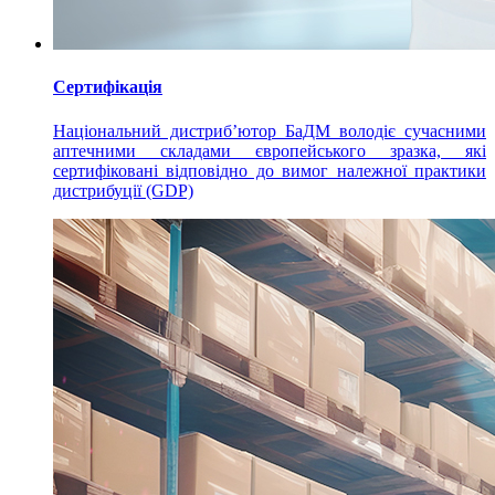
Сертифікація
Національний дистриб’ютор БаДМ володіє сучасними
аптечними складами європейського зразка, які
сертифіковані відповідно до вимог належної практики
дистрибуції (GDP)