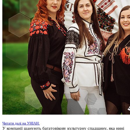
Читати далі на УНІАН:
У компанії шанують багатовікову культурну спадщину, яка нині