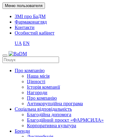
Меню пользователя
ЗМІ про БаДМ
Фармаконагляд
Контакти
Особистий кабінет
UA
EN
Про компанію
Наша місія
Цінності
Історія компанії
Нагороди
Про компанію
Антикорупційна програма
Соціальна відповідальність
Благодійна допомога
Благодійний проєкт «ФАРМСИЛА»
Корпоративна культура
Бренди
Дистрибуція