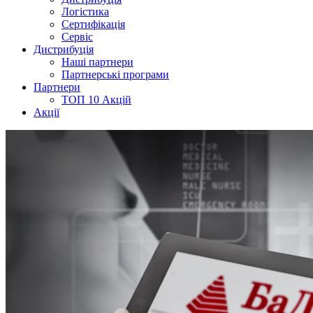
Логістика
Сертифікація
Сервіс
Дистрибуція
Наші партнери
Партнерські програми
Партнери
ТОП 10 Акцій
Акції