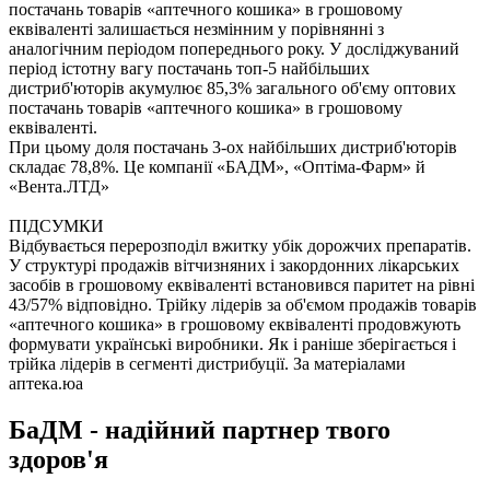
постачань товарів «аптечного кошика» в грошовому
еквіваленті залишається незмінним у порівнянні з
аналогічним періодом попереднього року. У досліджуваний
період істотну вагу постачань топ-5 найбільших
дистриб'юторів акумулює 85,3% загального об'єму оптових
постачань товарів «аптечного кошика» в грошовому
еквіваленті.
При цьому доля постачань 3-ох найбільших дистриб'юторів
складає 78,8%. Це компанії «БАДМ», «Оптіма-Фарм» й
«Вента.ЛТД»
ПІДСУМКИ
Відбувається перерозподіл вжитку убік дорожчих препаратів.
У структурі продажів вітчизняних і закордонних лікарських
засобів в грошовому еквіваленті встановився паритет на рівні
43/57% відповідно. Трійку лідерів за об'ємом продажів товарів
«аптечного кошика» в грошовому еквіваленті продовжують
формувати українські виробники. Як і раніше зберігається і
трійка лідерів в сегменті дистрибуції. За матеріалами
аптека.юа
БаДМ - надійний партнер твого
здоров'я