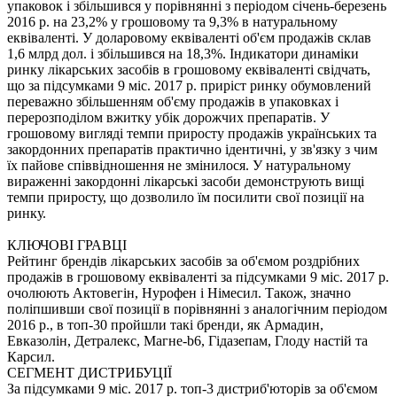
упаковок і збільшився у порівнянні з періодом січень-березень
2016 р. на 23,2% у грошовому та 9,3% в натуральному
еквіваленті. У доларовому еквіваленті об'єм продажів склав
1,6 млрд дол. і збільшився на 18,3%. Індикатори динаміки
ринку лікарських засобів в грошовому еквіваленті свідчать,
що за підсумками 9 міс. 2017 р. приріст ринку обумовлений
переважно збільшенням об'єму продажів в упаковках і
перерозподілом вжитку убік дорожчих препаратів. У
грошовому вигляді темпи приросту продажів українських та
закордонних препаратів практично ідентичні, у зв'язку з чим
їх пайове співвідношення не змінилося. У натуральному
вираженні закордонні лікарські засоби демонструють вищі
темпи приросту, що дозволило їм посилити свої позиції на
ринку.
КЛЮЧОВІ ГРАВЦІ
Рейтинг брендів лікарських засобів за об'ємом роздрібних
продажів в грошовому еквіваленті за підсумками 9 міс. 2017 р.
очолюють Актовегін, Нурофен і Німесил. Також, значно
поліпшивши свої позиції в порівнянні з аналогічним періодом
2016 р., в топ-30 пройшли такі бренди, як Армадин,
Евказолін, Детралекс, Магне-b6, Гідазепам, Глоду настій та
Карсил.
СЕГМЕНТ ДИСТРИБУЦІЇ
За підсумками 9 міс. 2017 р. топ-3 дистриб'юторів за об'ємом