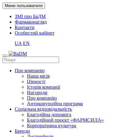
Меню пользователя
ЗМІ про БаДМ
Фармаконагляд
Контакти
Особистий кабінет
UA
EN
Про компанію
Наша місія
Цінності
Історія компанії
Нагороди
Про компанію
Антикорупційна програма
Соціальна відповідальність
Благодійна допомога
Благодійний проєкт «ФАРМСИЛА»
Корпоративна культура
Бренди
Дистрибуція