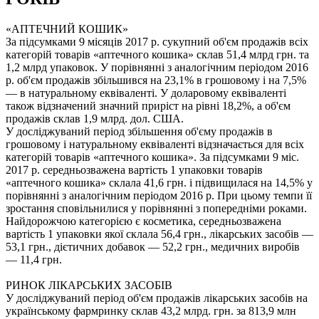
«АПТЕЧНИЙ КОШИК»
За підсумками 9 місяців 2017 р. сукупний об'єм продажів всіх
категорій товарів «аптечного кошика» склав 51,4 млрд грн. та
1,2 млрд упаковок. У порівнянні з аналогічним періодом 2016
р. об'єм продажів збільшився на 23,1% в грошовому і на 7,5%
— в натуральному еквіваленті. У доларовому еквіваленті
також відзначений значний приріст на рівні 18,2%, а об'єм
продажів склав 1,9 млрд. дол. США.
У досліджуваний період збільшення об'єму продажів в
грошовому і натуральному еквіваленті відзначається для всіх
категорій товарів «аптечного кошика». За підсумками 9 міс.
2017 р. середньозважена вартість 1 упаковки товарів
«аптечного кошика» склала 41,6 грн. і підвищилася на 14,5% у
порівнянні з аналогічним періодом 2016 р. При цьому темпи її
зростання сповільнилися у порівнянні з попередніми роками.
Найдорожчою категорією є косметика, середньозважена
вартість 1 упаковки якої склала 56,4 грн., лікарських засобів —
53,1 грн., дієтичних добавок — 52,2 грн., медичних виробів
— 11,4 грн.
РИНОК ЛІКАРСЬКИХ ЗАСОБІВ
У досліджуваний період об'єм продажів лікарських засобів на
українському фармринку склав 43,2 млрд. грн. за 813,9 млн