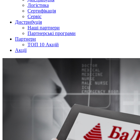
Логістика
Сертифікація
Сервіс
Дистрибуція
Наші партнери
Партнерські програми
Партнери
ТОП 10 Акцій
Акції