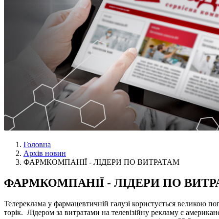
Головна
Архів новин
ФАРМКОМПАНІЇ - ЛІДЕРИ ПО ВИТРАТАМ
ФАРМКОМПАНІЇ - ЛІДЕРИ ПО ВИТ
Телереклама у фармацевтичній галузі користується великою попу
торік. Лідером за витратами на телевізійну рекламу є америка