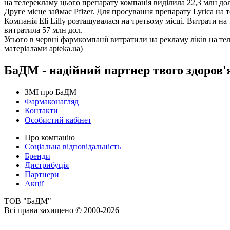
на телерекламу цього препарату компанія виділила 22,3 млн до
Друге місце займає Pfizer. Для просування препарату Lyrica н
Компанія Eli Lilly розташувалася на третьому місці. Витрати на 
витратила 57 млн дол.
Усього в червні фармкомпанії витратили на рекламу ліків на тел
матеріалами apteka.ua)
БаДМ - надійний партнер твого здоров'
ЗМІ про БаДМ
Фармаконагляд
Контакти
Особистий кабінет
Про компанію
Соціальна відповідальність
Бренди
Дистрибуція
Партнери
Акції
ТОВ "БаДМ"
Всі права захищено © 2000-2026