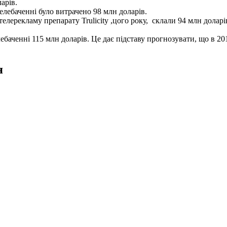
ларів.
а телебаченні було витрачено 98 млн доларів.
телерекламу препарату Trulicity ,цого року, склали 94 млн доларі
ебаченні 115 млн доларів. Це дає підставу прогнозувати, що в 20
я