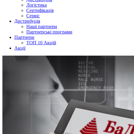
Логістика
Сертифікація
Сервіс
Дистрибуція
Наші партнери
Партнерські програми
Партнери
ТОП 10 Акцій
Акції