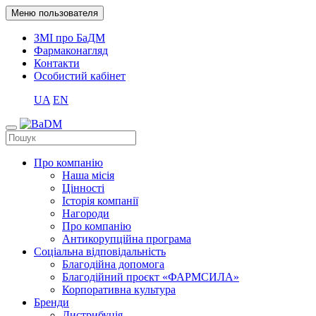
Меню пользователя
ЗМІ про БаДМ
Фармаконагляд
Контакти
Особистий кабінет
UA
EN
Про компанію
Наша місія
Цінності
Історія компанії
Нагороди
Про компанію
Антикорупційна програма
Соціальна відповідальність
Благодійна допомога
Благодійний проєкт «ФАРМСИЛА»
Корпоративна культура
Бренди
Дистрибуція