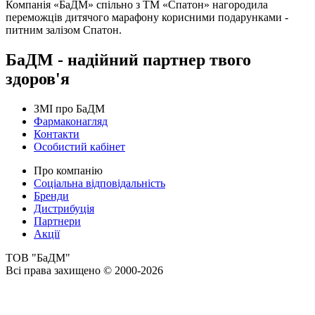
Компанія «БаДМ» спільно з ТМ «Спатон» нагородила
переможців дитячого марафону корисними подарунками -
питним залізом Спатон.
БаДМ - надійний партнер твого
здоров'я
ЗМІ про БаДМ
Фармаконагляд
Контакти
Особистий кабінет
Про компанію
Соціальна відповідальність
Бренди
Дистрибуція
Партнери
Акції
ТОВ "БаДМ"
Всі права захищено © 2000-2026