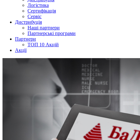
Логістика
Сертифікація
Сервіс
Дистрибуція
Наші партнери
Партнерські програми
Партнери
ТОП 10 Акцій
Акції