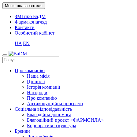
Меню пользователя
ЗМІ про БаДМ
Фармаконагляд
Контакти
Особистий кабінет
UA
EN
Про компанію
Наша місія
Цінності
Історія компанії
Нагороди
Про компанію
Антикорупційна програма
Соціальна відповідальність
Благодійна допомога
Благодійний проєкт «ФАРМСИЛА»
Корпоративна культура
Бренди
Дистрибуція