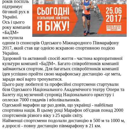
років поспіль
підтримує
біговий рух в
Україні.
Ось і цього
року компанія
«БаДМ»
виступила
одним із спонсорів Одеського Міжнародного Півмарафону
2017, який став ще однією яскравою спортивною подією
України.
Здоровий та активний спосіб життя - частина корпоративної
культури компанії «БаДМ». Багато співробітників компанії
займаються спортом. Для багатьох співробітників компанії
ідея успішно пройти свою марафонську дистанцію -це мета,
заради якої варто тренуватися.
Цього разу любителі та професійні спортсмени стартували
біля Одеського Національного Академічного театру Опери та
Балету під музичний супровід Національного оркестру і
оплески 7000 глядачів і вболівальників.
Одеський марафон ще раз довів, що українці - найбільш
спортивна нація. В цьому році Марафон об'єднав понад 2000
спортсменів різного віку з 25 країн світу.
Найменші спортсмени подолали дистанцію в 500 м та 1000 м,
а дорослі - повну дистанцію півмарафону в 21 км.