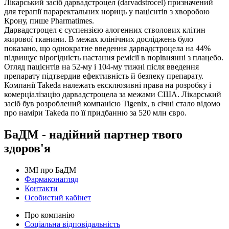
Лікарський засіб дарвадстроцел (darvadstrocel) призначений
для терапії параректальних нориць у пацієнтів з хворобою
Крону, пише Pharmatimes.
Дарвадстроцел є суспензією алогенних стволових клітин
жирової тканини. В межах клінічних досліджень було
показано, що однократне введення дарвадстроцела на 44%
підвищує вірогідність настання ремісії в порівнянні з плацебо.
Огляд пацієнтів на 52-му і 104-му тижні після введення
препарату підтвердив ефективність й безпеку препарату.
Компанії Takeda належать ексклюзивні права на розробку і
комерціалізацію дарвадстроцела за межами США. Лікарський
засіб був розроблений компанією Tigenix, в січні стало відомо
про наміри Takeda по її придбанню за 520 млн євро.
БаДМ - надійний партнер твого
здоров'я
ЗМІ про БаДМ
Фармаконагляд
Контакти
Особистий кабінет
Про компанію
Соціальна відповідальність