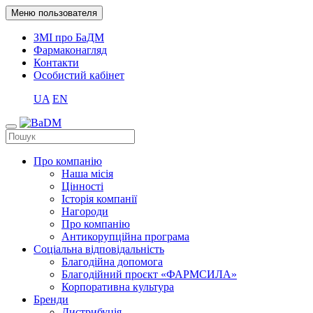
Меню пользователя
ЗМІ про БаДМ
Фармаконагляд
Контакти
Особистий кабінет
UA
EN
Про компанію
Наша місія
Цінності
Історія компанії
Нагороди
Про компанію
Антикорупційна програма
Соціальна відповідальність
Благодійна допомога
Благодійний проєкт «ФАРМСИЛА»
Корпоративна культура
Бренди
Дистрибуція