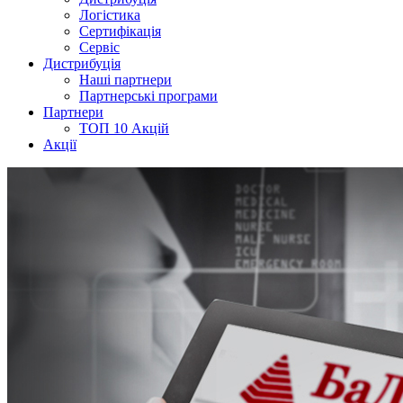
Логістика
Сертифікація
Сервіс
Дистрибуція
Наші партнери
Партнерські програми
Партнери
ТОП 10 Акцій
Акції